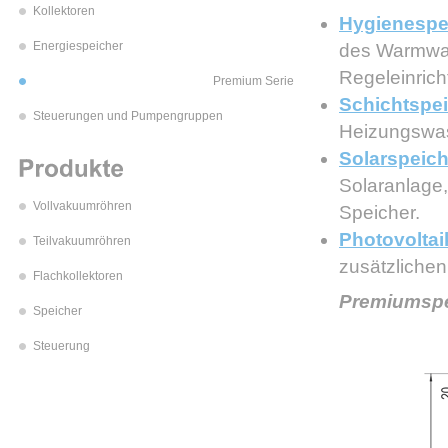
Kollektoren
Hygienespe
Energiespeicher
des Warmwas
Regeleinric
Premium Serie
Schichtspe
Steuerungen und Pumpengruppen
Heizungswa
Solarspeich
Solaranlage,
Vollvakuumröhren
Speicher.
Photovoltai
Teilvakuumröhren
zusätzlichen
Flachkollektoren
Premiumspe
Speicher
Steuerung