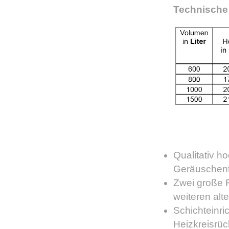
Technische
Qualitativ h
Geräuschent
Zwei große R
weiteren alt
Schichteinri
Heizkreisrüc